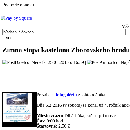
Podporte obnovu
Váš 
Úvod
Zimná stopa kastelána Zborovského hradu 
Nedeľa, 25.01.2015 o 16:39 |
Napí
Prezrite si
fotogalériu
z tohto ročníka!
Dňa 6.2.2016 (v sobotu) sa konal už 4. ročník akc
Miesto zrazu:
Dlhá Lúka, krčma pri moste
Čas:
9:00 hod
Štartovné:
2,50 €