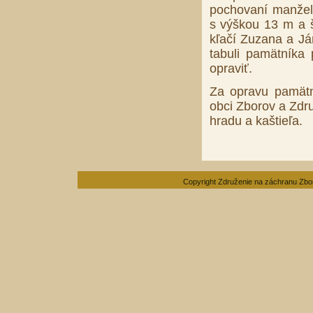
pochovaní manžel
s výškou 13 m a š
kľačí Zuzana a Já
tabuli pamätníka 
opraviť.
Za opravu pamätn
obci Zborov a Zdr
hradu a kaštieľa.
Copyright Združenie na záchranu Zbo