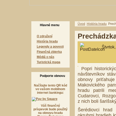
Úvod
História hradu
Prech
Hlavné menu
Prechádzka
O združení
História hradu
Štvrtok
Legendy a povesti
Finančná zbierka
Médiá o nás
Turistická mapa
Popri historick
návštevníkov stáv
Podporte obnovu
obnovy priťahuj
Makovického panst
Načítajte tento QR kód
vo vašom mobilnom
hradu patrili m
internet bankingu:
Cudarovci, Rozgoň
z nich boli šarišs
Váš finančný
Šerédiovci hrad
príspevok bude použitý
na obnovu hradu
okruhmi hradieb kv