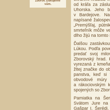
Zborov. Ďakujeme
od kráľa za zásl
vám.
Uhorska. Jeho b
v Bardejove. N
napísané žalospev
„Premýšľaj, pútn
smrteľník môže ve
dlho žijú na tomto 
Ďalšou zastávkou
Lúkou. Podľa pove
predať svoj milo
Zborovský hrad.
vyrezaná z kmeňa
žltej značke do o
panstva, keď si t
obvodové múry 
a rákociovským k
spojených so Zbor
Pamiatka na Šer
Svätom Jure na 
Gašpar I. Šerédi