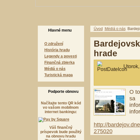
Úvod
Médiá o nás
Bardejo
Hlavné menu
Bardejovsk
O združení
História hradu
hrade
Legendy a povesti
Finančná zbierka
Utorok,
Médiá o nás
Turistická mapa
O to
Podporte obnovu
sa 
Načítajte tento QR kód
info
vo vašom mobilnom
info
internet bankingu:
http://bardejov.dn
Váš finančný
275020
príspevok bude použitý
na obnovu hradu