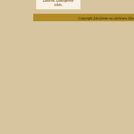
Zborov. Ďakujeme
vám.
Copyright Združenie na záchranu Zbo