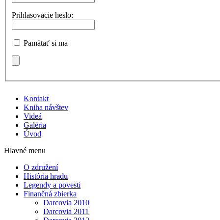
Prihlasovacie heslo:
Pamätať si ma
Kontakt
Kniha návštev
Videá
Galéria
Úvod
Hlavné menu
O združení
História hradu
Legendy a povesti
Finančná zbierka
Darcovia 2010
Darcovia 2011