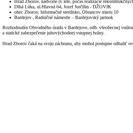
Hrad Zborov, nádvorie (v lete, počas realizácie rekonštrukčnýc
Dlhá Lúka, ul.Hlavná 64, Jozef Jurčišin - DŽOVIK
obec Zborov, Informačné stredisko, Obrancov mieru 10
Bardejov , Radničné námestie – Bardejovský jarmok
Rozhodnutím Obvodného úradu v Bardejove, odb. všeobecnej vnútorne
a statické zabezpečenie juhovýchodnej vstupnej brány.
Hrad Zborov čaká na svoju záchranu, aby mohol postupne odhaliť svo