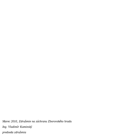
Marec 2010, Združenie na záchranu Zborovského hradu
Ing. Vladimír Kaminský
predseda združenia