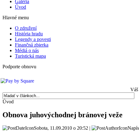
Galéria
Úvod
Hlavné menu
O združení
História hradu
Legendy a povesti
Finančná zbierka
Médiá o nás
Turistická mapa
Podporte obnovu
Váš 
Úvod
Obnova juhovýchodnej bránovej veže
Sobota, 11.09.2010 o 20:52 |
Napís