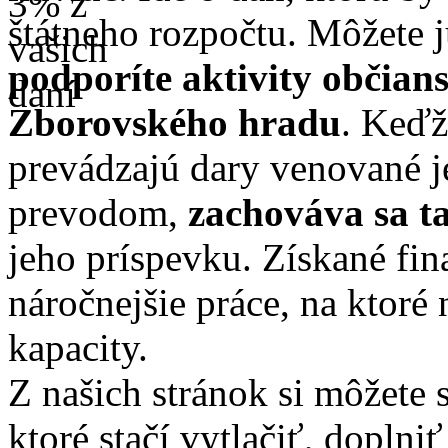
štátneho rozpočtu. Môžete 
podporíte aktivity občia
Zborovského hradu
. Keďž
prevádzajú dary venované 
prevodom,
zachováva sa t
jeho príspevku. Získané fi
náročnejšie práce, na ktoré
kapacity.
Z našich stránok si môžete 
ktoré stačí vytlačiť, doplni