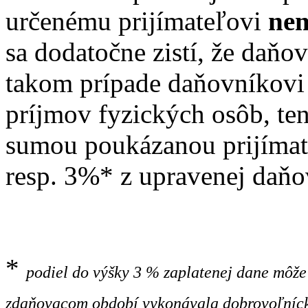
určenému prijímateľovi
ne
sa dodatočne zistí, že daňo
takom prípade daňovníkovi
príjmov fyzických osôb, ten
sumou poukázanou prijíma
resp. 3%* z upravenej daňo
*
podiel do výšky 3 % zaplatenej dane môže 
zdaňovacom období vykonávala dobrovoľnícku