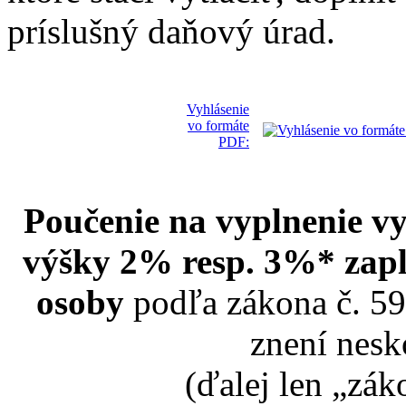
príslušný daňový úrad.
Vyhlásenie
vo formáte
PDF:
Poučenie na vyplnenie v
výšky 2% resp. 3%* zapla
osoby
podľa zákona č. 59
znení nesk
(ďalej len „zák