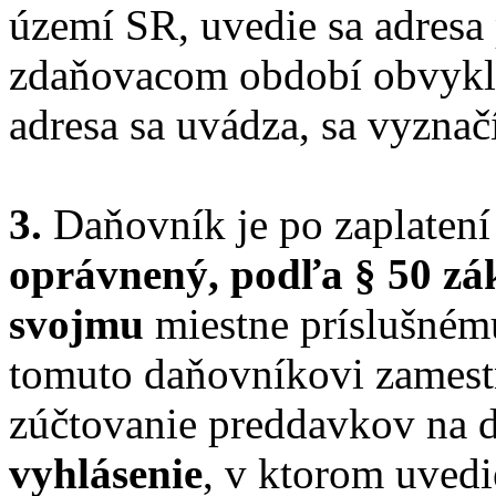
území SR, uvedie sa adresa
zdaňovacom období obvykle 
adresa sa uvádza, sa vyznač
3.
Daňovník je po zaplatení
oprávnený, podľa § 50 zá
svojmu
miestne príslušnému
tomuto daňovníkovi zamest
zúčtovanie preddavkov na da
vyhlásenie
, v ktorom uved