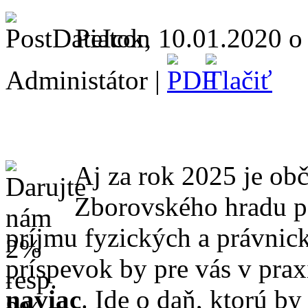
Piatok, 10.01.2020 o
Administátor |
Aj za rok 2025 je ob
Zborovského hradu p
príjmu fyzických a právnic
príspevok by pre vás v pra
naviac
. Ide o daň, ktorú by