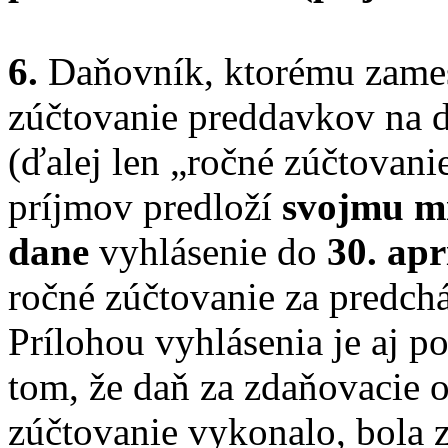
6.
Daňovník, ktorému zames
zúčtovanie preddavkov na da
(ďalej len „ročné zúčtovani
príjmov predloží
svojmu mi
dane
vyhlásenie do
30. apr
ročné zúčtovanie za predch
Prílohou vyhlásenia je aj p
tom, že daň za zdaňovacie o
zúčtovanie vykonalo, bola 