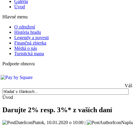
Galéria
Úvod
Hlavné menu
O združení
História hradu
Legendy a povesti
Finančná zbierka
Médiá o nás
Turistická mapa
Podporte obnovu
Váš 
Úvod
Darujte 2% resp. 3%* z vaších daní
Piatok, 10.01.2020 o 10:00 |
Napísa