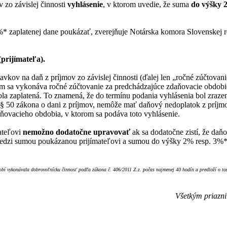
 zo závislej činnosti
vyhlásenie
, v ktorom uvedie, že suma
do výšky 
* zaplatenej dane poukázať, zverejňuje Notárska komora Slovenskej r
prijímateľa).
ov na daň z príjmov zo závislej činnosti (ďalej len „ročné zúčtovani
om sa vykonáva ročné zúčtovanie za predchádzajúce zdaňovacie obdobie.
ola zaplatená. To znamená, že do termínu podania vyhlásenia bol zraze
a § 50 zákona o dani z príjmov, nemôže mať daňový nedoplatok z príj
ňovacieho obdobia, v ktorom sa podáva toto vyhlásenie.
ateľovi
nemožno dodatočne upravovať
ak sa dodatočne zistí, že daň
l medzi sumou poukázanou prijímateľovi a sumou do výšky 2% resp. 3%*
obí vykonávala dobrovoľnícku činnosť podľa zákona č. 406/2011 Z.z. počas najmenej 40 hodín a predloží o tom
Všetkým priazn