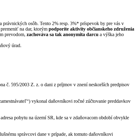
a právnických osôb. Tento 2% resp. 3%* príspevok by pre vás v
k premeniť na dar, ktorým
podporíte aktivity občianskeho združenia
ným prevodom,
zachováva sa tak anonymita darcu
a výška jeho
daňový úrad.
a č. 595/2003 Z. z. o dani z príjmov v znení neskorších predpisov
en „zamestnávateľ“) vykonal daňovníkovi ročné zúčtovanie preddavkov
a adresa pobytu na území SR, kde sa v zdaňovacom období obvykle
slušnému správcovi dane v prípade, ak tomuto daňovníkovi