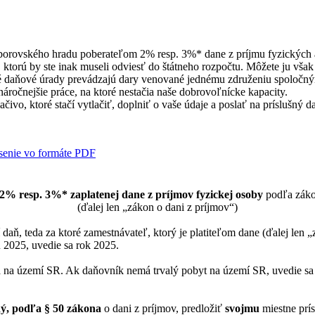
Zborovského hradu poberateľom 2% resp. 3%* dane z príjmu fyzických 
ň, ktorú by ste inak museli odviesť do štátneho rozpočtu. Môžete ju vša
vé daňové úrady prevádzajú dary venované jednému združeniu spoloč
ročnejšie práce, na ktoré nestačia naše dobrovoľnícke kapacity.
ačivo, ktoré stačí vytlačiť, doplniť o vaše údaje a poslať na príslušný 
2% resp. 3%* zaplatenej dane z príjmov fyzickej osoby
podľa zákon
(ďalej len „zákon o dani z príjmov“)
í daň, teda za ktoré zamestnávateľ, ktorý je platiteľom dane (ďalej l
u 2025, uvedie sa rok 2025.
a na území SR. Ak daňovník nemá trvalý pobyt na území SR, uvedie s
ý, podľa § 50 zákona
o dani z príjmov, predložiť
svojmu
miestne prí