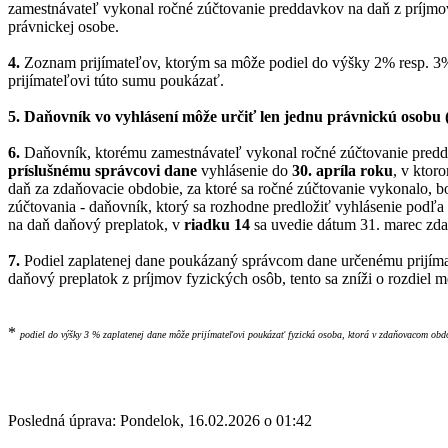
zamestnávateľ vykonal ročné zúčtovanie preddavkov na daň z príjmov
právnickej osobe.
4.
Zoznam prijímateľov, ktorým sa môže podiel do výšky 2% resp. 3%
prijímateľovi túto sumu poukázať.
5. Daňovník vo vyhlásení môže určiť len jednu právnickú osobu (
6.
Daňovník, ktorému zamestnávateľ vykonal ročné zúčtovanie preddavk
príslušnému správcovi dane
vyhlásenie do
30. apríla roku
, v ktor
daň za zdaňovacie obdobie, za ktoré sa ročné zúčtovanie vykonalo, b
zúčtovania - daňovník, ktorý sa rozhodne predložiť vyhlásenie podľ
na daň daňový preplatok, v
riadku 14
sa uvedie dátum 31. marec zda
7.
Podiel zaplatenej dane poukázaný správcom dane určenému prijím
daňový preplatok z príjmov fyzických osôb, tento sa zníži o rozdie
*
podiel do výšky 3 % zaplatenej dane môže prijímateľovi poukázať fyzická osoba, ktorá v zdaňovacom obd
Posledná úprava: Pondelok, 16.02.2026 o 01:42