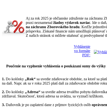
Aj za rok 2025 je občianske združenie na záchranu 
praxi neznamenal
žiadny výdavok naviac
. Ide o da
na záchranu Zborovského hradu
. Keďže jednotli
príspevku. Získané financie nám umožňujú plánovať ná
Z našich stránok si môžete stiahnuť aj predvyplnené tl
Vyhlásenie
vo formáte
PDF:
Poučenie na vyplnenie vyhlásenia o poukázaní sumy do výšky 
1.
Do kolónky
„Rok“
sa uvedie zdaňovacie obdobie, za ktoré sa plat
na daň. Napr. ak sa v roku 2025 platí daň za zdaňovacie obdobie rok
2.
Do kolónky
„Adresa“
sa uvedie adresa trvalého pobytu daňovník
zdržiaval. Skutočnosť, ktorá adresa sa uvádza, sa vyznačí krížikom.
3.
Daňovník je po zaplatení dane z príjmov fyzických osôb
oprávnen