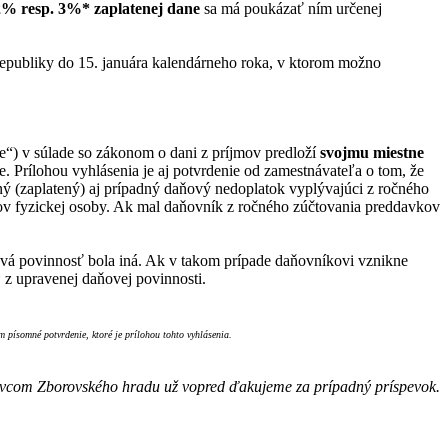
2% resp. 3%* zaplatenej dane
sa má poukázať ním určenej
epubliky do 15. januára kalendárneho roka, v ktorom možno
e“) v súlade so zákonom o dani z príjmov predloží
svojmu miestne
 Prílohou vyhlásenia je aj potvrdenie od zamestnávateľa o tom, že
ný (zaplatený) aj prípadný daňový nedoplatok vyplývajúci z ročného
mov fyzickej osoby. Ak mal daňovník z ročného zúčtovania preddavkov
ová povinnosť bola iná. Ak v takom prípade daňovníkovi vznikne
 z upravenej daňovej povinnosti.
 písomné potvrdenie, ktoré je prílohou tohto vyhlásenia.
ivcom Zborovského hradu už vopred ďakujeme za prípadný príspevok.