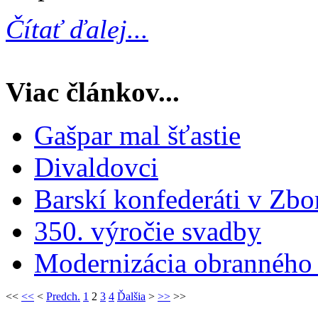
Čítať ďalej...
Viac článkov...
Gašpar mal šťastie
Divaldovci
Barskí konfederáti v Zbo
350. výročie svadby
Modernizácia obranného
<<
<<
<
Predch.
1
2
3
4
Ďalšia
>
>>
>>