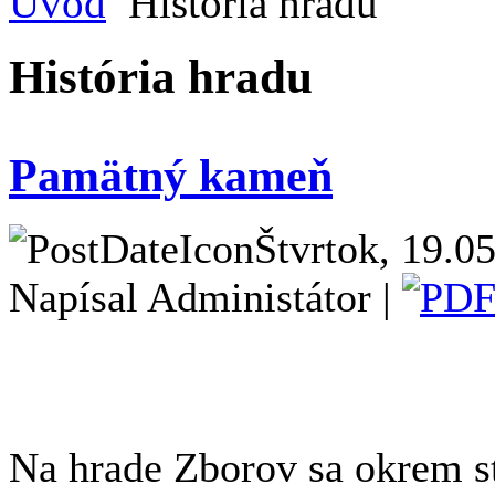
Úvod
História hradu
História hradu
Pamätný kameň
Štvrtok, 19.0
Napísal Administátor |
Na hrade Zborov sa okrem s