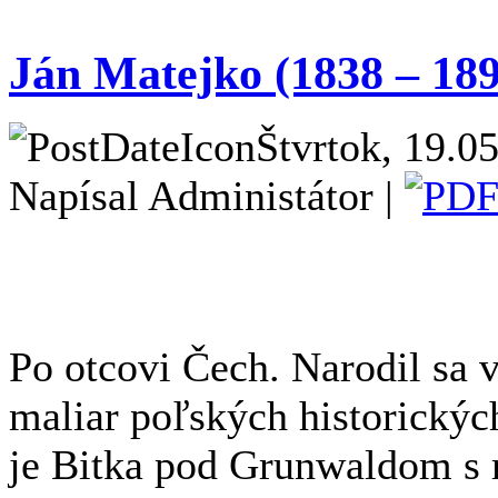
Ján Matejko (1838 – 189
Štvrtok, 19.0
Napísal Administátor |
Po otcovi Čech. Narodil sa 
maliar poľských historickýc
je Bitka pod Grunwaldom s