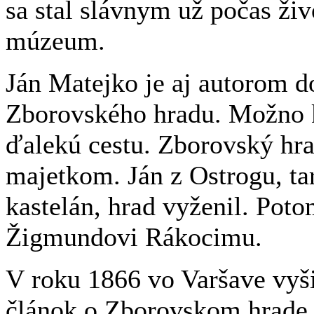
sa stal slávnym už počas ži
múzeum.
Ján Matejko je aj autorom d
Zborovského hradu. Možno kv
ďalekú cestu. Zborovský hr
majetkom. Ján z Ostrogu, t
kastelán, hrad vyženil. Pot
Žigmundovi Rákocimu.
V roku 1866 vo Varšave vyš
článok o Zborovskom hrade. 