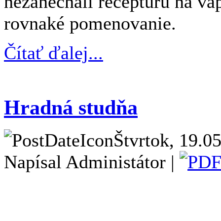
nezanechali receptúru na vá
rovnaké pomenovanie.
Čítať ďalej...
Hradná studňa
Štvrtok, 19.0
Napísal Administátor |