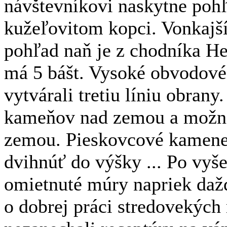
návštevníkovi naskytne pohľ
kužeľovitom kopci. Vonkajší
pohľad naň je z chodníka He
má 5 bášt. Vysoké obvodové
vytvárali tretiu líniu obra
kameňov nad zemou a možno 
zemou. Pieskovcové kamene 
dvihnúť do výšky ... Po vyš
omietnuté múry napriek daž
o dobrej práci stredovekých