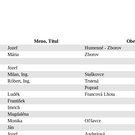
Meno, Titul
Obe
Jozef
Humenné - Zborov
Mária
Zborov
Jozef
Milan, Ing.
Staškovce
Róbert, Ing.
Trstená
Poprad
Ludĕk
Francová Lhota
František
Imrich
Magdaléna
Monika
Oľšavce
Ján
Jozef
Andrejová