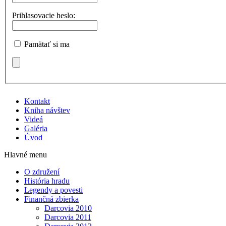
Prihlasovacie heslo:
Pamätať si ma
Kontakt
Kniha návštev
Videá
Galéria
Úvod
Hlavné menu
O združení
História hradu
Legendy a povesti
Finančná zbierka
Darcovia 2010
Darcovia 2011