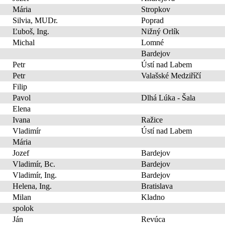
Mária
Stropkov
Silvia, MUDr.
Poprad
Ľuboš, Ing.
Nižný Orlík
Michal
Lomné
Bardejov
Petr
Ústí nad Labem
Petr
Valašské Medziříčí
Filip
Pavol
Dlhá Lúka - Šala
Elena
Ivana
Ražice
Vladimír
Ústí nad Labem
Mária
Jozef
Bardejov
Vladimír, Bc.
Bardejov
Vladimír, Ing.
Bardejov
Helena, Ing.
Bratislava
Milan
Kladno
spolok
Ján
Revúca