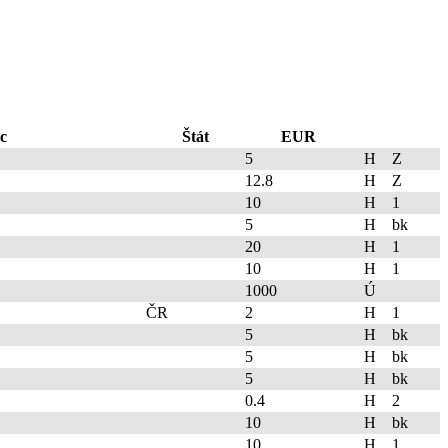
c
Štát
EUR
5
H
Z
12.8
H
Z
10
H
1
5
H
bk
20
H
1
10
H
1
1000
Ú
ČR
2
H
1
5
H
bk
5
H
bk
5
H
bk
0.4
H
2
10
H
bk
10
H
1