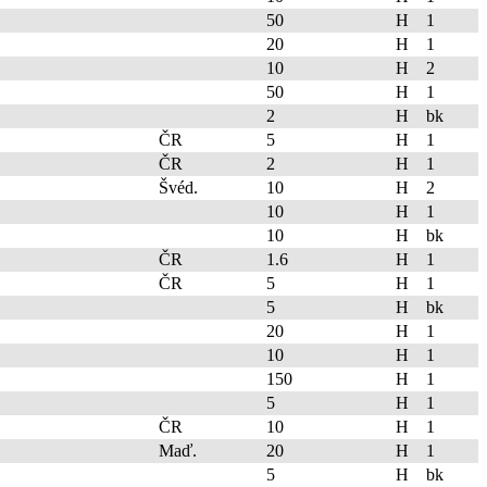
50
H
1
20
H
1
10
H
2
50
H
1
2
H
bk
ČR
5
H
1
ČR
2
H
1
Švéd.
10
H
2
10
H
1
10
H
bk
ČR
1.6
H
1
ČR
5
H
1
5
H
bk
20
H
1
10
H
1
150
H
1
5
H
1
ČR
10
H
1
Maď.
20
H
1
5
H
bk