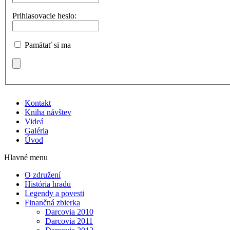
Prihlasovacie heslo:
Pamätať si ma
Kontakt
Kniha návštev
Videá
Galéria
Úvod
Hlavné menu
O združení
História hradu
Legendy a povesti
Finančná zbierka
Darcovia 2010
Darcovia 2011