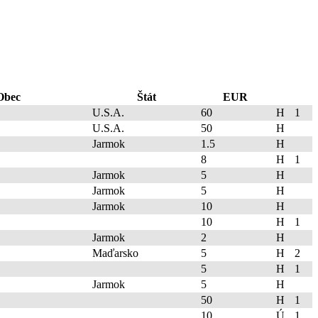
Obec
Štát
EUR
U.S.A.
60
H
1
U.S.A.
50
H
Jarmok
1.5
H
8
H
1
Jarmok
5
H
Jarmok
5
H
Jarmok
10
H
10
H
1
Jarmok
2
H
Maďarsko
5
H
2
5
H
1
Jarmok
5
H
50
H
1
10
Ú
1