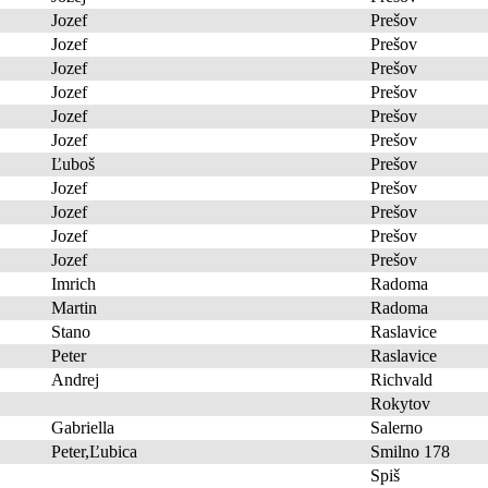
Jozef
Prešov
Jozef
Prešov
Jozef
Prešov
Jozef
Prešov
Jozef
Prešov
Jozef
Prešov
Ľuboš
Prešov
Jozef
Prešov
Jozef
Prešov
Jozef
Prešov
Jozef
Prešov
Imrich
Radoma
Martin
Radoma
Stano
Raslavice
Peter
Raslavice
Andrej
Richvald
Rokytov
Gabriella
Salerno
Peter,Ľubica
Smilno 178
Spiš