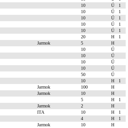
10
Ú
1
10
Ú
1
10
Ú
1
10
Ú
1
10
Ú
1
20
H
1
Jarmok
5
H
10
Ú
10
Ú
10
Ú
10
Ú
50
Ú
10
H
1
Jarmok
100
H
Jarmok
10
H
5
H
1
Jarmok
2
H
ITA
10
H
1
4
H
1
Jarmok
10
H