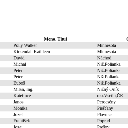
Meno, Titul
Polly Walker
Minnesota
Kirkendall Kathleen
Minnesota
Dávid
Náchod
Michal
Niž.Polianka
Peter
Niž.Polianka
Peter
Niž.Polianka
Ľuboš
Niž.Polianka
Milan, Ing.
Nižný Orlík
Kateřince
okr.Vsetín,ČR
Janos
Perocsény
Monika
Piešťany
Jozef
Plavnica
František
Poprad
Jozej
Prešov