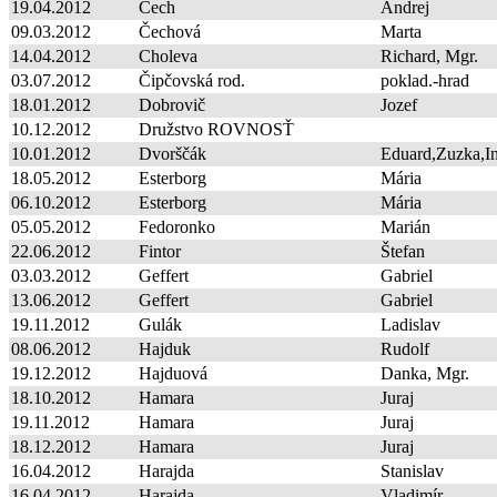
19.04.2012
Čech
Andrej
09.03.2012
Čechová
Marta
14.04.2012
Choleva
Richard, Mgr.
03.07.2012
Čipčovská rod.
poklad.-hrad
18.01.2012
Dobrovič
Jozef
10.12.2012
Družstvo ROVNOSŤ
10.01.2012
Dvorščák
Eduard,Zuzka,I
18.05.2012
Esterborg
Mária
06.10.2012
Esterborg
Mária
05.05.2012
Fedoronko
Marián
22.06.2012
Fintor
Štefan
03.03.2012
Geffert
Gabriel
13.06.2012
Geffert
Gabriel
19.11.2012
Gulák
Ladislav
08.06.2012
Hajduk
Rudolf
19.12.2012
Hajduová
Danka, Mgr.
18.10.2012
Hamara
Juraj
19.11.2012
Hamara
Juraj
18.12.2012
Hamara
Juraj
16.04.2012
Harajda
Stanislav
16.04.2012
Harajda
Vladimír