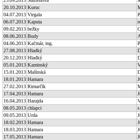
25.09.2013
Staffenová
M
20.10.2013
Kuruc
M
04.07.2013
Virgala
P
06.07.2013
Kaputa
r
09.02.2013
bežky
08.06.2013
Budy
A
04.06.2013
Kačmár, ing.
P
27.08.2013
Hladký
D
20.12.2013
Hladký
D
05.01.2013
Kaminský
V
15.01.2013
Malínská
D
18.01.2013
Hamara
J
27.02.2013
Rimarčík
M
17.04.2013
Hamara
J
16.04.2013
Harajda
V
08.05.2013
chlapci
s
09.05.2013
Urda
J
18.02.2013
Hamara
J
18.03.2013
Hamara
J
17.05.2013
Hamara
J