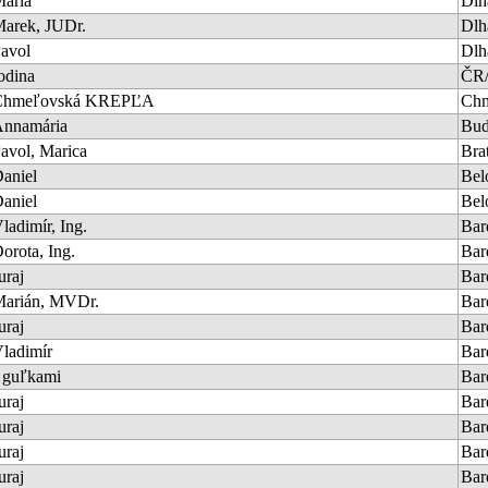
ária
Dlh
arek, JUDr.
Dlh
avol
Dlh
odina
ČR/
Chmeľovská KREPĽA
Ch
nnamária
Bud
avol, Marica
Bra
aniel
Bel
aniel
Bel
ladimír, Ing.
Bar
orota, Ing.
Bar
uraj
Bar
arián, MVDr.
Bar
uraj
Bar
ladimír
Bar
 guľkami
Bar
uraj
Bar
uraj
Bar
uraj
Bar
uraj
Bar