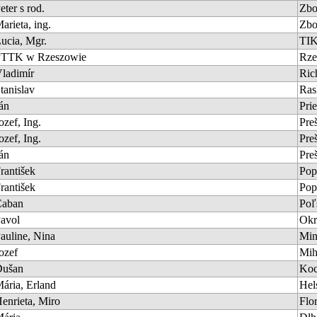
eter s rod.
Zbo
arieta, ing.
Zbo
ucia, Mgr.
TIK
PTTK w Rzeszowie
Rze
ladimír
Ric
tanislav
Ras
án
Pri
ozef, Ing.
Pre
ozef, Ing.
Pre
án
Pre
rantišek
Pop
rantišek
Pop
Caban
Poľ
avol
Okr
auline, Nina
Min
ozef
Mih
Dušan
Koc
ária, Erland
Hel
enrieta, Miro
Flo