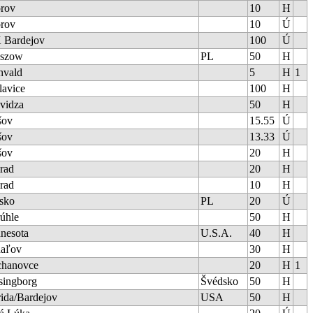
rov
10
H
rov
10
Ú
 Bardejov
100
Ú
szow
PL
50
H
hvald
5
H
1
lavice
100
H
evidza
50
H
šov
15.55
Ú
šov
13.33
Ú
šov
20
H
rad
20
H
rad
10
H
sko
PL
20
Ú
úhle
50
H
nesota
U.S.A.
40
H
aľov
30
H
hanovce
20
H
1
singborg
Švédsko
50
H
rida/Bardejov
USA
50
H