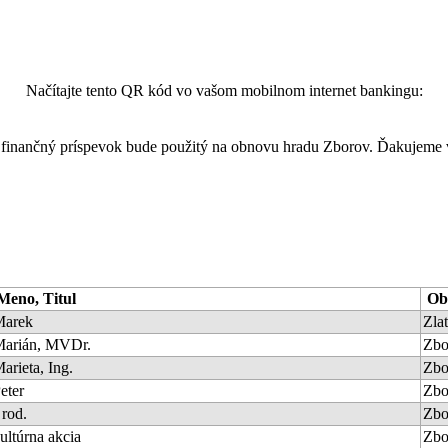
Načítajte tento QR kód vo vašom mobilnom internet bankingu:
finančný príspevok bude použitý na obnovu hradu Zborov. Ďakujeme
Meno, Titul
Ob
Marek
Zla
arián, MVDr.
Zbo
arieta, Ing.
Zbo
eter
Zbo
 rod.
Zbo
ultúrna akcia
Zbo