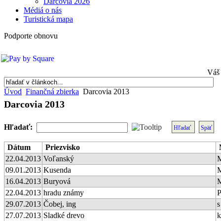
Darcovia 2026
Médiá o nás
Turistická mapa
Podporte obnovu
Váš 
Úvod
Finančná zbierka
Darcovia 2013
Darcovia 2013
Hľadať:
Hľadať
Späť
Dátum
Priezvisko
22.04.2013
Voľanský
09.01.2013
Kusenda
M
16.04.2013
Buryová
M
22.04.2013
hradu známy
P
29.07.2013
Čobej, ing
s
27.07.2013
Sladké drevo
k