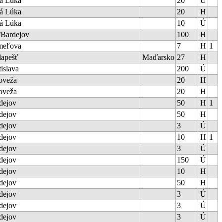
á Lúka
20
Ú
á Lúka
20
H
á Lúka
10
Ú
Bardejov
100
H
meľova
7
H
1
apešť
Maďarsko
27
H
tislava
200
Ú
oveža
20
H
oveža
20
H
dejov
50
H
1
dejov
50
H
dejov
3
Ú
dejov
10
H
1
dejov
3
Ú
dejov
150
Ú
dejov
10
H
dejov
50
H
dejov
3
Ú
dejov
3
Ú
dejov
3
Ú