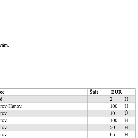
 vám.
ec
Štát
EUR
té
2
H
rov-Hanov.
100
H
rov
10
Ú
rov
100
H
rov
50
H
rov
65
H