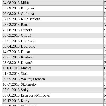
24.08.2013
Mikita
P
03.09.2013
Buryová
M
20.08.2013
Guthová
L
07.05.2013
Klub seniora
28.02.2013
Banas
V
25.08.2013
Čupeľa
S
08.05.2013
Onduš
J
07.01.2013
Dobrovič
J
03.04.2013
Dobrovič
J
14.07.2013
Ducar
J
25.01.2013
Kostroš
F
03.08.2013
Kostroš
F
11.09.2013
Maciej
01.03.2013
Štofa
P
09.05.2013
Walker, Stenach
P
10.07.2013
Škorupský
J
07.01.2013
Šoltýs
08.06.2013
Esterborg/Millyová
M
19.12.2013
Kurty
H