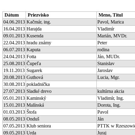
Dátum
Priezvisko
Meno, Titul
04.06.2013
Kačmár, ing.
Pavol, Marica
16.04.2013
Harajda
Vladimír
09.01.2013
Kusenda
Marián, MVDr.
22.04.2013
hradu známy
Peter
06.07.2013
Kaputa
rodina
24.04.2013
Fotta
Ján, MUDr.
25.08.2013
Čupeľa
Stanislav
19.11.2013
Sugarek
Jaroslav
20.08.2013
Guthová
Lucia, Mgr.
30.08.2013
pokladnička
27.07.2013
Sladké drevo
kultúrna akcia
05.01.2013
Kaminský
Vladimír, Ing.
15.01.2013
Malínská
Dorota, Ing.
01.03.2013
Štofa
Pavol
08.05.2013
Onduš
Ján
07.05.2013
Klub seniora
PTTK w Rzeszowi
09.05.2013
Urda
Juraj