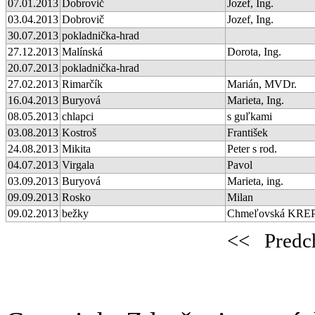
07.01.2013
Dobrovič
Jozef, Ing.
03.04.2013
Dobrovič
Jozef, Ing.
30.07.2013
pokladnička-hrad
27.12.2013
Malínská
Dorota, Ing.
20.07.2013
pokladnička-hrad
27.02.2013
Rimarčík
Marián, MVDr.
16.04.2013
Buryová
Marieta, Ing.
08.05.2013
chlapci
s guľkami
03.08.2013
Kostroš
František
24.08.2013
Mikita
Peter s rod.
04.07.2013
Virgala
Pavol
03.09.2013
Buryová
Marieta, ing.
09.09.2013
Rosko
Milan
09.02.2013
bežky
Chmeľovská KRE
<<
Predc