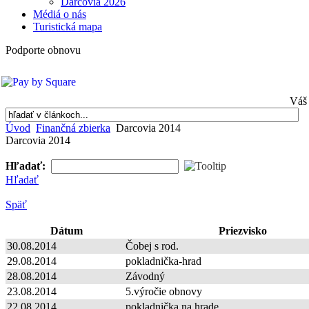
Darcovia 2026
Médiá o nás
Turistická mapa
Podporte obnovu
Váš 
Úvod
Finančná zbierka
Darcovia 2014
Darcovia 2014
Hľadať:
Hľadať
Späť
Dátum
Priezvisko
30.08.2014
Čobej s rod.
29.08.2014
pokladnička-hrad
28.08.2014
Závodný
23.08.2014
5.výročie obnovy
22.08.2014
pokladnička na hrade