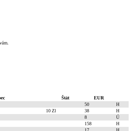
 vám.
ec
Štát
EUR
50
H
10 Zl
38
H
8
Ú
158
H
17
H