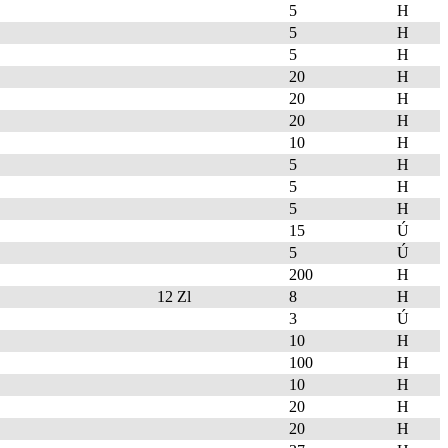
5
H
5
H
5
H
20
H
20
H
20
H
10
H
5
H
5
H
5
H
15
Ú
5
Ú
200
H
12 Zl
8
H
3
Ú
10
H
100
H
10
H
20
H
20
H