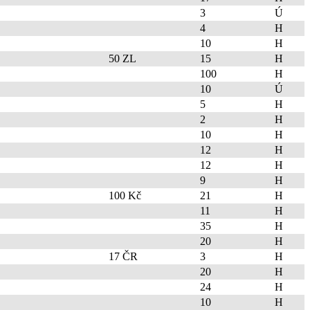
3
Ú
4
H
10
H
50 ZL
15
H
100
H
10
Ú
5
H
2
H
10
H
12
H
12
H
9
H
100 Kč
21
H
11
H
35
H
20
H
17 ČR
3
H
20
H
24
H
10
H