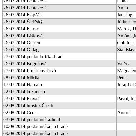
26.07.2014
Penteková
Hana
26.07.2014
Penteková
Anna
26.07.2014
Kopčák
Ján, Ing.
26.07.2014
Šarišský
Július s r
26.07.2014
Kuruc
Marek,JU
26.07.2014
Bišková
Antónia,
26.07.2014
Geffert
Gabriel s 
26.07.2014
Gulag
Stanislav
27.07.2014
pokladbnička-hrad
26.07.2014
Bogoľová
Valéria
27.07.2014
Prokopovičová
Magdalé
28.07.2014
Mikita
Peter
17.07.2014
Hamara
Juraj,JUD
22.07.2014
bez mena
23.07.2014
Kovaľ
Pavol, In
02.08.2014
turisti z Čiech
02.08.2014
Čech
Andrej
03.08.2014
pokladnička-hrad
10.08.2014
pokladnička na hrade
09.08.2014
pokladnička na hrade