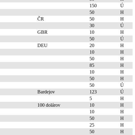
150
Ú
50
H
ČR
50
H
30
Ú
GBR
10
H
50
Ú
DEU
20
H
10
H
50
H
85
H
10
H
50
H
50
Ú
Bardejov
123
Ú
5
H
100 dolárov
10
H
10
H
50
H
25
H
50
H