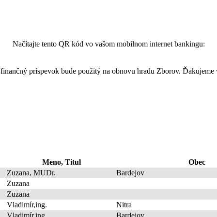
Načítajte tento QR kód vo vašom mobilnom internet bankingu:
finančný príspevok bude použitý na obnovu hradu Zborov. Ďakujeme
Meno, Titul
Obec
Zuzana, MUDr.
Bardejov
Zuzana
Zuzana
Vladimír,ing.
Nitra
Vladimír,ing
Bardejov