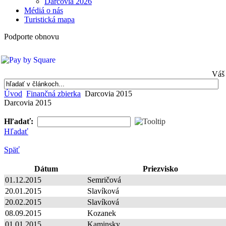
Darcovia 2026
Médiá o nás
Turistická mapa
Podporte obnovu
Váš 
Úvod
Finančná zbierka
Darcovia 2015
Darcovia 2015
Hľadať:
Hľadať
Späť
Dátum
Priezvisko
01.12.2015
Semričová
20.01.2015
Slavíková
20.02.2015
Slavíková
08.09.2015
Kozanek
01.01.2015
Kaminsky