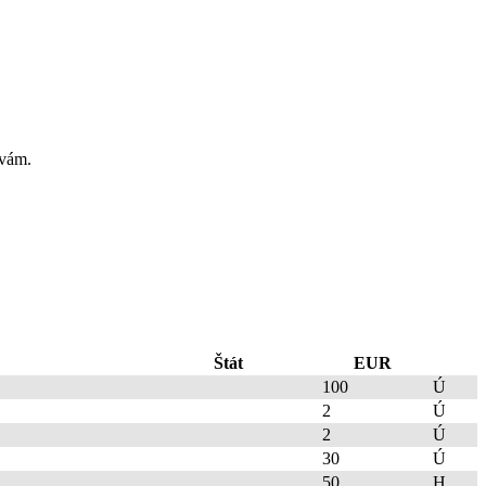
 vám.
Štát
EUR
100
Ú
2
Ú
2
Ú
30
Ú
50
H