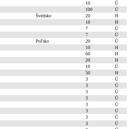
10
Ú
100
Ú
Švédsko
20
H
10
H
7
Ú
7
Ú
Poľsko
20
Ú
10
H
60
H
20
H
10
Ú
50
H
3
Ú
3
Ú
3
Ú
3
Ú
3
Ú
3
Ú
3
Ú
3
Ú