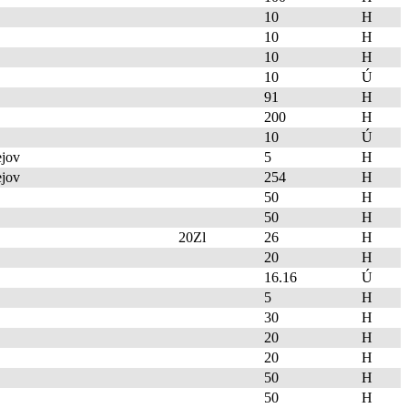
10
H
10
H
10
H
10
Ú
91
H
200
H
10
Ú
jov
5
H
jov
254
H
50
H
50
H
20Zl
26
H
20
H
16.16
Ú
5
H
30
H
20
H
20
H
50
H
50
H