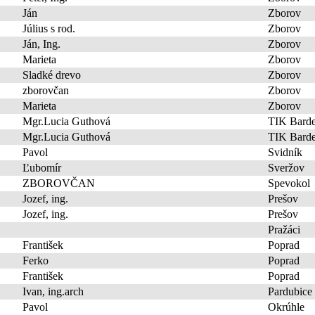
Ján
Zborov
Július s rod.
Zborov
Ján, Ing.
Zborov
Marieta
Zborov
Sladké drevo
Zborov
zborovčan
Zborov
Marieta
Zborov
Mgr.Lucia Guthová
TIK Barde
Mgr.Lucia Guthová
TIK Barde
Pavol
Svidník
Ľubomír
Sveržov
ZBOROVČAN
Spevokol
Jozef, ing.
Prešov
Jozef, ing.
Prešov
Pražáci
František
Poprad
Ferko
Poprad
František
Poprad
Ivan, ing.arch
Pardubice
Pavol
Okrúhle