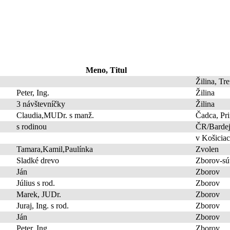
Meno, Titul
Žilina, Tr
Peter, Ing.
Žilina
3 návštevníčky
Žilina
Claudia,MUDr. s manž.
Čadca, P
s rodinou
ČR/Barde
v Košicia
Tamara,Kamil,Paulínka
Zvolen
Sladké drevo
Zborov-sú
Ján
Zborov
Július s rod.
Zborov
Marek, JUDr.
Zborov
Juraj, Ing. s rod.
Zborov
Ján
Zborov
Peter, Ing.
Zborov