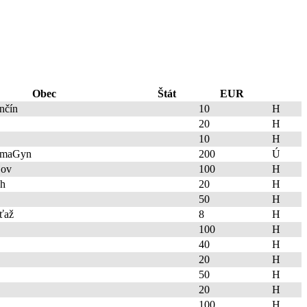
Obec
Štát
EUR
enčín
10
H
20
H
10
H
rimaGyn
200
Ú
jov
100
H
ch
20
H
50
H
ťaž
8
H
100
H
40
H
20
H
50
H
20
H
100
H