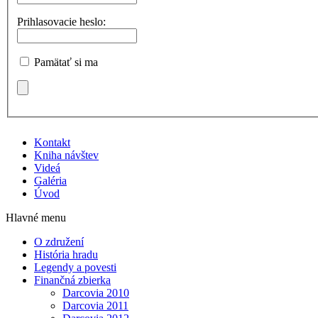
Prihlasovacie heslo:
Pamätať si ma
Kontakt
Kniha návštev
Videá
Galéria
Úvod
Hlavné menu
O združení
História hradu
Legendy a povesti
Finančná zbierka
Darcovia 2010
Darcovia 2011