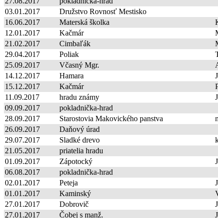
27.08.2017
pokladnička-hrad
03.01.2017
Družstvo Rovnosť Mestisko
16.06.2017
Materská školka
12.01.2017
Kačmár
21.02.2017
Cimbaľák
29.04.2017
Poliak
25.09.2017
Včasný Mgr.
14.12.2017
Hamara
15.12.2017
Kačmár
11.09.2017
hradu známy
09.09.2017
pokladnička-hrad
28.09.2017
Starostovia Makovického panstva
26.09.2017
Daňový úrad
29.07.2017
Sladké drevo
21.05.2017
priatelia hradu
01.09.2017
Zápotocký
J
06.08.2017
pokladnička-hrad
02.01.2017
Peteja
01.01.2017
Kaminský
27.01.2017
Dobrovič
J
27.01.2017
Čobej s manž.
J