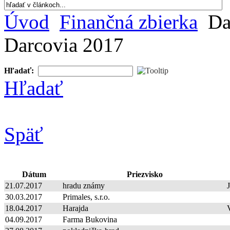
Úvod
Finančná zbierka
Da
Darcovia 2017
Hľadať:
Hľadať
Späť
Dátum
Priezvisko
21.07.2017
hradu známy
30.03.2017
Primales, s.r.o.
18.04.2017
Harajda
04.09.2017
Farma Bukovina