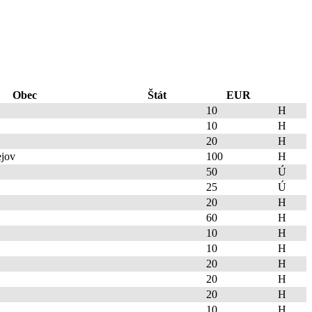
Obec
Štát
EUR
10
H
10
H
20
H
ejov
100
H
50
Ú
25
Ú
20
H
60
H
10
H
10
H
20
H
20
H
20
H
10
H