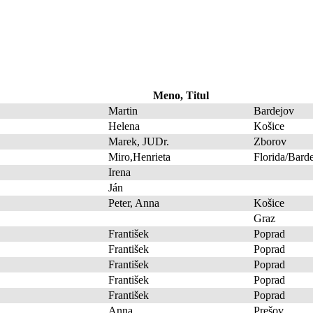
Meno, Titul
Martin
Bardejov
Helena
Košice
Marek, JUDr.
Zborov
Miro,Henrieta
Florida/Bard
Irena
Ján
Peter, Anna
Košice
Graz
František
Poprad
František
Poprad
František
Poprad
František
Poprad
František
Poprad
Anna
Prešov