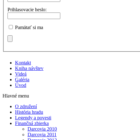
Prihlasovacie heslo:
Pamätať si ma
Kontakt
Kniha návštev
Videá
Galéria
Úvod
Hlavné menu
O združení
História hradu
Legendy a povesti
Finančná zbierka
Darcovia 2010
Darcovia 2011