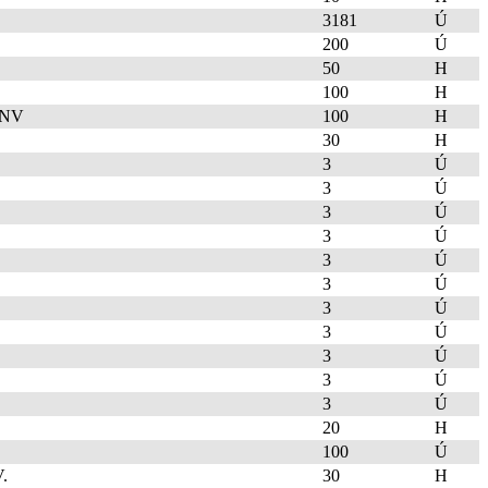
3181
Ú
200
Ú
50
H
100
H
 NV
100
H
30
H
3
Ú
3
Ú
3
Ú
3
Ú
3
Ú
3
Ú
3
Ú
3
Ú
3
Ú
3
Ú
3
Ú
20
H
100
Ú
.
30
H