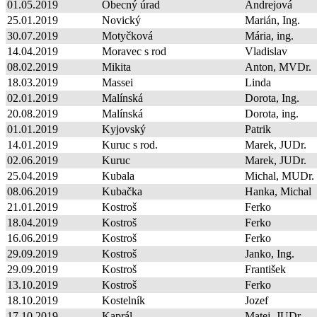
01.05.2019
Obecný úrad
Andrejová
25.01.2019
Novický
Marián, Ing.
30.07.2019
Motyčková
Mária, ing.
14.04.2019
Moravec s rod
Vladislav
08.02.2019
Mikita
Anton, MVDr.
18.03.2019
Massei
Linda
02.01.2019
Malínská
Dorota, Ing.
20.08.2019
Malínská
Dorota, ing.
01.01.2019
Kyjovský
Patrik
14.01.2019
Kuruc s rod.
Marek, JUDr.
02.06.2019
Kuruc
Marek, JUDr.
25.04.2019
Kubala
Michal, MUDr.
08.06.2019
Kubačka
Hanka, Michal
21.01.2019
Kostroš
Ferko
18.04.2019
Kostroš
Ferko
16.06.2019
Kostroš
Ferko
29.09.2019
Kostroš
Janko, Ing.
29.09.2019
Kostroš
František
13.10.2019
Kostroš
Ferko
18.10.2019
Kostelník
Jozef
17.10.2019
Kaprál
Matej, JUDr.