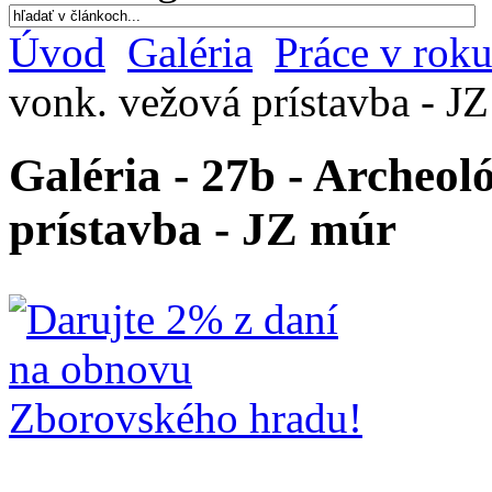
Úvod
Galéria
Práce v rok
vonk. vežová prístavba - J
Galéria - 27b - Archeol
prístavba - JZ múr