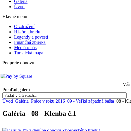
Galéria
Úvod
Hlavné menu
O združení
História hradu
Legendy a povesti
Finančná zbierka
Médiá o nás
Turistická mapa
Podporte obnovu
Váš 
Prehľad galérií
Úvod
Galéria
Práce v roku 2016
09 - Veľká západná bašta
08 - Kl
Galéria - 08 - Klenba č.1