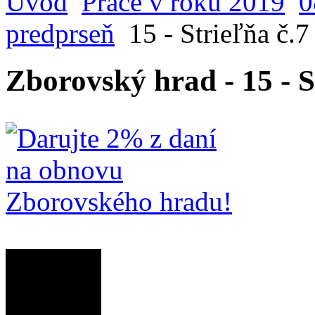
Úvod
Práce v roku 2019
0
predprseň
15 - Strieľňa č.7 
Zborovský hrad - 15 - St