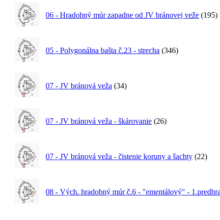
06 - Hradobný múr zapadne od JV bránovej veže
(195)
05 - Polygonálna bašta č.23 - strecha
(346)
07 - JV bránová veža
(34)
07 - JV bránová veža - škárovanie
(26)
07 - JV bránová veža - čistenie koruny a šachty
(22)
08 - Vých. hradobný múr č.6 - "ementálový" - 1.predhr