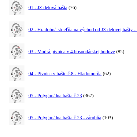
01 - JZ delová bašta
(76)
02 - Hradobná strieľňa na východ od JZ delovej bašty -
03 - Modrá pivnica v 4.hospodárskej budove
(85)
04 - Pivnica v bašte č.8 - Hladomorňa
(62)
05 - Polygonálna bašta č.23
(367)
05 - Polygonálna bašta č.23 - zárubňa
(103)