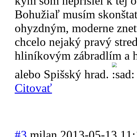
kým som neprišiel k tej o
Bohužiaľ musím skonštato
ohyzdným, moderne znet
chcelo nejaký pravý str
hliníkovým zábradlím a hn
alebo Spišský hrad.
Citovať
#3
milan
2013-05-13 11: