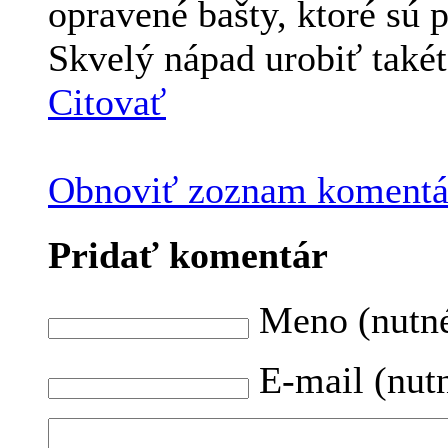
opravené bašty, ktoré sú 
Skvelý nápad urobiť také
Citovať
Obnoviť zoznam komentá
Pridať komentár
Meno (nutn
E-mail (nut