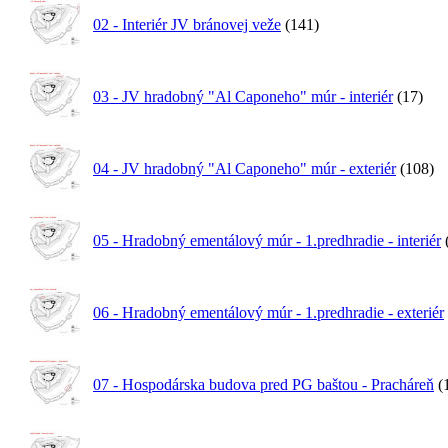
02 - Interiér JV bránovej veže
(141)
03 - JV hradobný "Al Caponeho" múr - interiér
(17)
04 - JV hradobný "Al Caponeho" múr - exteriér
(108)
05 - Hradobný ementálový múr - 1.predhradie - interiér
06 - Hradobný ementálový múr - 1.predhradie - exteriér
07 - Hospodárska budova pred PG baštou - Pracháreň
(