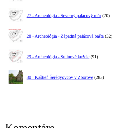
27 - Archeológia - Severný palácový múr
(70)
28 - Archeológia - Západná palácová bašta
(32)
29 - Archeológia - Sutinové kužele
(91)
30 - Kaštieľ Šerédyovcov v Zborove
(283)
Komentáre