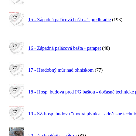
15 - Západná palácová bašta - 1.predhradie
(193)
16 - Západná palácová bašta - parapet
(48)
17 - Hradobný múr nad ohniskom
(77)
18 - Hosp. budova pred PG baštou - dočasné technické 
19 - SZ hosp. budova "modrá pivnica" - dočasné technic
20 - Archeológia - nálezy
(83)