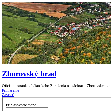
Zborovský hrad
Oficiálna stránka občianskeho Združenia na záchranu Zborovského h
Prihlásenie
Zavrieť
Prihlasovacie meno: