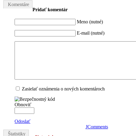
Komentáre
Pridať komentár
Meno (nutné)
E-mail (nutné)
Zasielať oznámenia o nových komentároch
Obnoviť
Odoslať
JComments
Štatistiky