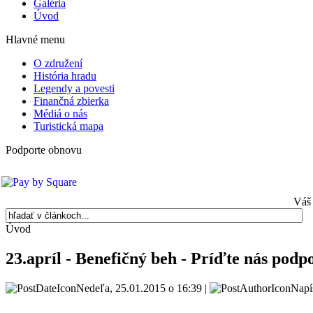
Galéria
Úvod
Hlavné menu
O združení
História hradu
Legendy a povesti
Finančná zbierka
Médiá o nás
Turistická mapa
Podporte obnovu
Váš 
Úvod
23.apríl - Benefičný beh - Príďte nás podp
Nedeľa, 25.01.2015 o 16:39 |
Napí