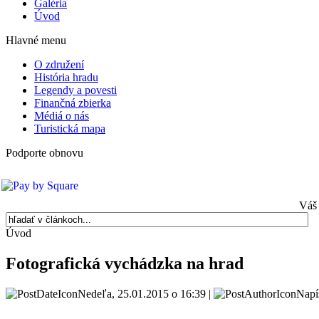
Galéria
Úvod
Hlavné menu
O združení
História hradu
Legendy a povesti
Finančná zbierka
Médiá o nás
Turistická mapa
Podporte obnovu
Váš 
Úvod
Fotografická vychádzka na hrad
Nedeľa, 25.01.2015 o 16:39 |
Napí