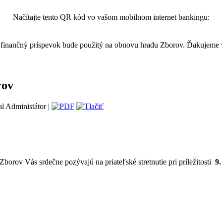
Načítajte tento QR kód vo vašom mobilnom internet bankingu:
finančný príspevok bude použitý na obnovu hradu Zborov. Ďakujeme
rov
l Administátor |
orov Vás srdečne pozývajú na priateľské stretnutie pri príležitosti
9