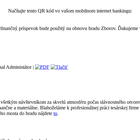
Načítajte tento QR kód vo vašom mobilnom internet bankingu:
finančný príspevok bude použitý na obnovu hradu Zborov. Ďakujeme
sal Administátor |
všetkým návštevníkom za skvelú atmosféru počas slávnostného otvor
inančne a materiálne. Blahoželáme k profesionálnej práci tesárskej firme
ného mosta do hradu nájdete
tu
.