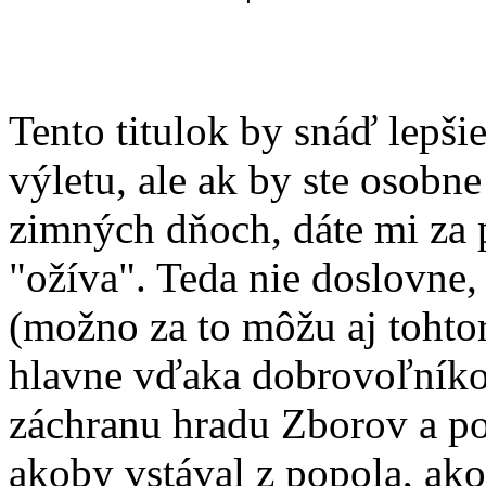
Tento titulok by snáď lepš
výletu, ale ak by ste osobne
zimných dňoch, dáte mi za 
"ožíva". Teda nie doslovne,
(možno za to môžu aj tohto
hlavne vďaka dobrovoľníko
záchranu hradu Zborov a po
akoby vstával z popola, ako