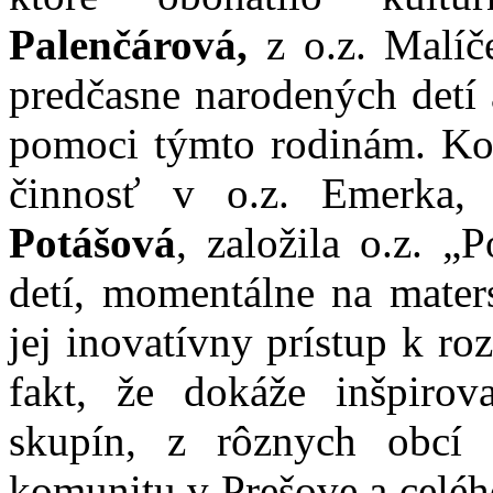
Palenčárová,
z o.z. Malíč
predčasne narodených detí a
pomoci týmto rodinám. Kom
činnosť v o.z. Emerka,
Potášová
, založila o.z. „
detí, momentálne na mater
jej inovatívny prístup k ro
fakt, že dokáže inšpir
skupín, z rôznych obcí i
komunitu v Prešove a celéh