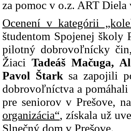
za pomoc v o.z. ART Diela 
Ocenení v kategórii „kol
študentom Spojenej školy P
pilotný dobrovoľnícky čin,
Žiaci
Tadeáš Mačuga, Al
Pavol Štark
sa zapojili 
dobrovoľníctva a pomáhali 
pre seniorov v Prešove, n
organizácia“
, získala už u
Slnečný dom v Prešove.