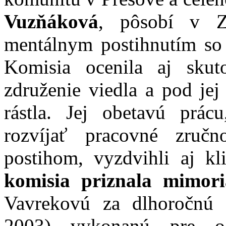
Vuzňáková
, pôsobí v 
mentálnym postihnutím so 
Komisia ocenila aj sku
združenie viedla a pod je
rástla. Jej obetavú prác
rozvíjať pracovné zruč
postihom, vyzdvihli aj kli
komisia priznala mimori
Vavrekovú za dlhoročnú 
2003) vykonanú pre od