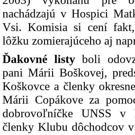
nachádzajú v Hospici Mat
Vsi. Komisia si cení fakt
lôžku zomierajúceho aj nap
Ďakovné listy
boli odovz
pani Márii Boškovej, pred
Koškovce a členky okres
Márii Copákove za pomoc
dobrovoľníčke UNSS v P
členky Klubu dôchodcov v 