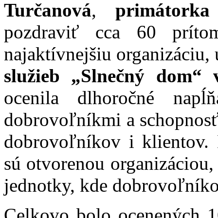
Turčanová
,
primátorka
pozdraviť cca 60 prít
najaktívnejšiu organizáciu,
služieb „Slnečný dom“ 
ocenila dlhoročné napĺ
dobrovoľníkmi a schopnosť 
dobrovoľníkov i klientov. 
sú otvorenou organizáciou,
jednotky, kde dobrovoľníko
Celkovo bolo ocenených 