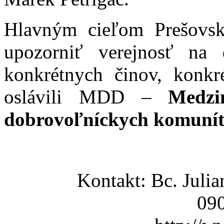
Hlavným cieľom Prešovsk
upozorniť verejnosť na 
konkrétnych činov, konkr
oslávili MDD –
Medzi
dobrovoľníckych komunít 
Kontakt: Bc. Juli
09