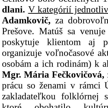
dlani.
V kategórií jednotli
Adamkovič,
za dobrovoľn
Prešove. Matúš sa venuje 
poskytuje klientom aj 
organizuje voľnočasové akt
osobám a ich rodinám) k a
Mgr. Mária Fečkovičová,
prácu so ženami v rámci Ú
zakladateľkou folklórnej 
ktoré obohatilo kult