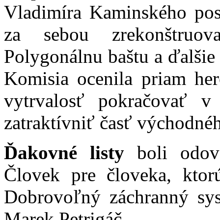
Vladimíra Kaminského pos
za sebou zrekonštruo
Polygonálnu baštu a ďalšie
Komisia ocenila priam her
vytrvalosť pokračovať v
zatraktívniť časť východné
Ďakovné listy
boli odovz
Človek pre človeka, ktor
Dobrovoľný záchranný sys
Marek Petrigáč.