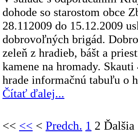
dohode so starostom obce Z
28.112009 do 15.12.2009 us
dobrovoľných brigád. Dobrov
zeleň z hradieb, bášt a pries
kamene na hromady. Skauti 4
hrade informačnú tabuľu o 
Čítať ďalej...
<<
<<
<
Predch.
1
2
Ďalšia