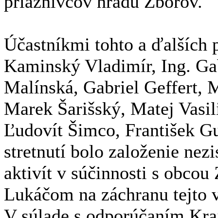
priaznivcov hradu Zborov.
Účastníkmi tohto a ďalších p
Kaminský Vladimír, Ing. Gab
Malínská, Gabriel Geffert, M
Marek Šarišský, Matej Vasil
Ľudovít Šimco, František Gu
stretnutí bolo založenie nez
aktivít v súčinnosti s obco
Lukáčom na záchranu tejto v
V súlade s odporúčaním Kra