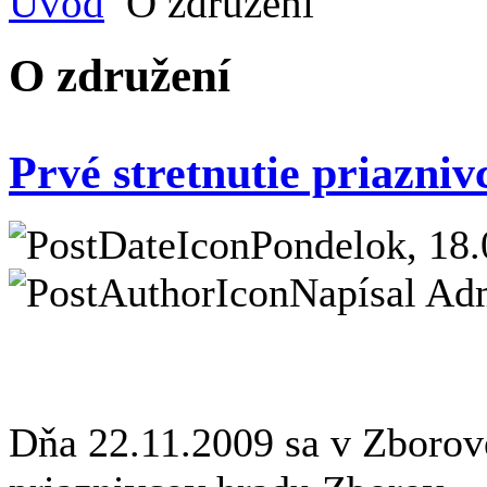
Úvod
O združení
O združení
Prvé stretnutie priazni
Pondelok, 18.
Napísal Adm
Dňa 22.11.2009 sa v Zborove