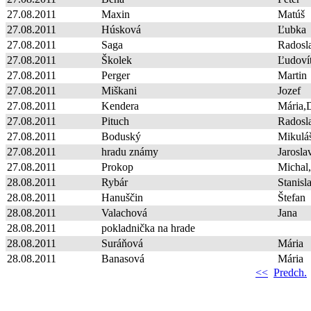
27.08.2011
Maxin
Matúš
27.08.2011
Húsková
Ľubka
27.08.2011
Saga
Radosl
27.08.2011
Školek
Ľudoví
27.08.2011
Perger
Martin
27.08.2011
Miškani
Jozef
27.08.2011
Kendera
Mária,
27.08.2011
Pituch
Radosl
27.08.2011
Boduský
Mikulá
27.08.2011
hradu známy
Jarosla
27.08.2011
Prokop
Michal,
28.08.2011
Rybár
Stanisl
28.08.2011
Hanuščin
Štefan
28.08.2011
Valachová
Jana
28.08.2011
pokladnička na hrade
28.08.2011
Suráňová
Mária
28.08.2011
Banasová
Mária
<<
Predch.