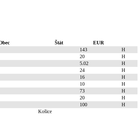
Obec
Štát
EUR
143
H
20
H
5.02
H
24
H
16
H
10
H
73
H
20
H
100
H
Košice