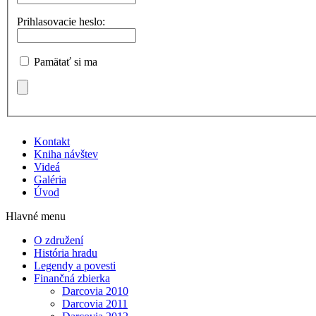
Prihlasovacie heslo:
Pamätať si ma
Kontakt
Kniha návštev
Videá
Galéria
Úvod
Hlavné menu
O združení
História hradu
Legendy a povesti
Finančná zbierka
Darcovia 2010
Darcovia 2011