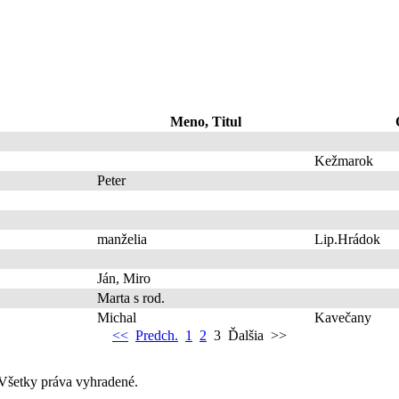
Meno, Titul
Kežmarok
Peter
manželia
Lip.Hrádok
Ján, Miro
Marta s rod.
Michal
Kavečany
<<
Predch.
1
2
3
Ďalšia
>>
Všetky práva vyhradené.