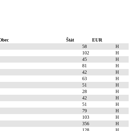
Obec
Štát
EUR
58
H
102
H
45
H
81
H
42
H
63
H
51
H
28
H
42
H
51
H
79
H
103
H
356
H
128
H