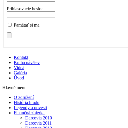
Prihlasovacie heslo:
Pamätať si ma
Kontakt
Kniha návštev
Videá
Galéria
Úvod
Hlavné menu
O združení
História hradu
Legendy a povesti
Finančná zbierka
Darcovia 2010
Darcovia 2011