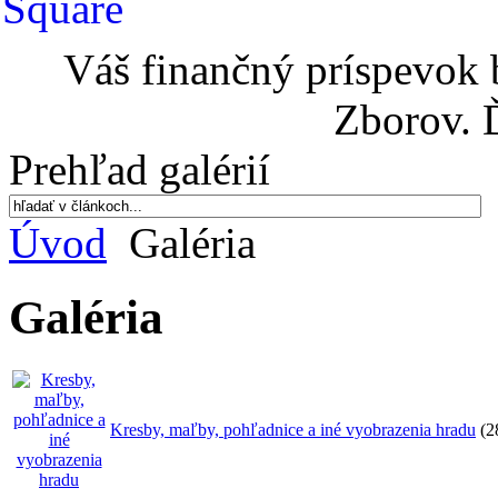
Váš finančný príspevok 
Zborov. 
Prehľad galérií
Úvod
Galéria
Galéria
Kresby, maľby, pohľadnice a iné vyobrazenia hradu
(2