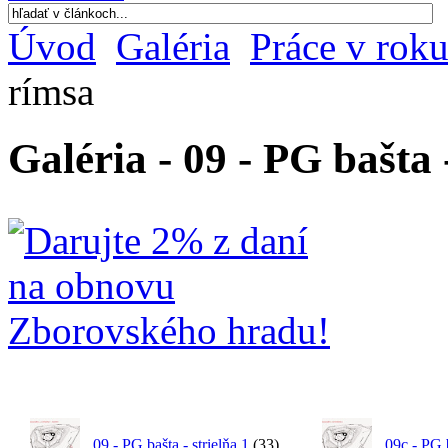
Úvod
Galéria
Práce v rok
rímsa
Galéria - 09 - PG bašta 
09 - PG bašta - strielňa 1
(33)
09c - PG b