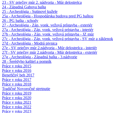
23 - SV priečny múr 2. nádvoria - Múr delostrelca
24 - Západná Gabova bašta
25 - Archeológia - Sutinové kužele
25a - Archeológia - Hospodárska budova pred PG baštou
26 - PG bašta - schody
27 - Archeológia - Záp. vonk. vežová prístavba - exteriér
27a - Archeológia - Záp. vonk. vežová prístavba - interiér
27b - Archeológia - Záp. vonk. vežová prístavba - JZ múr
27c - Archeológia - Záp. vonk. vežová prístavba - SV múr a záklenok
27d - Archeológia - Modrá pivnica
27e - SV priečny múr 2.nádvoria - Múr delostrelca - interiér
27f - SV priečny múr 2.nádvoria - Múr delostrelca - exteriér
27g - Archeológia - Západná bašta - 3.nádvorie
28 - Šerédyho kaštiel a pomník
Práce v roku 2015
Práce v roku 2016
Benefičný beh 2017
Práce v roku 2017
Práce v roku 2018
Tradičné Novoročné stretnutie
Práce v roku 2019
Práce v roku 2020
Práce v roku 2021
Práce v roku 2022
Práce v roku 2023