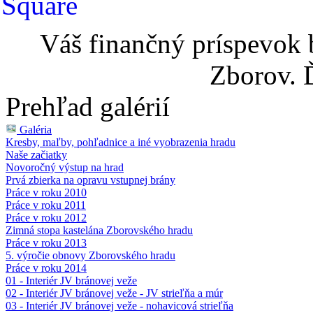
Váš finančný príspevok 
Zborov. 
Prehľad galérií
Galéria
Kresby, maľby, pohľadnice a iné vyobrazenia hradu
Naše začiatky
Novoročný výstup na hrad
Prvá zbierka na opravu vstupnej brány
Práce v roku 2010
Práce v roku 2011
Práce v roku 2012
Zimná stopa kastelána Zborovského hradu
Práce v roku 2013
5. výročie obnovy Zborovského hradu
Práce v roku 2014
01 - Interiér JV bránovej veže
02 - Interiér JV bránovej veže - JV strieľňa a múr
03 - Interiér JV bránovej veže - nohavicová strieľňa