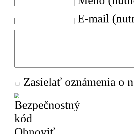
Meno (nutn
E-mail (nut
Zasielať oznámenia o 
Obnoviť