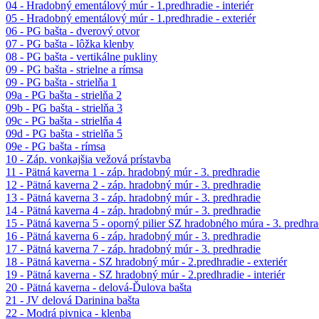
04 - Hradobný ementálový múr - 1.predhradie - interiér
05 - Hradobný ementálový múr - 1.predhradie - exteriér
06 - PG bašta - dverový otvor
07 - PG bašta - lôžka klenby
08 - PG bašta - vertikálne pukliny
09 - PG bašta - strielne a rímsa
09 - PG bašta - strielňa 1
09a - PG bašta - strielňa 2
09b - PG bašta - strielňa 3
09c - PG bašta - strielňa 4
09d - PG bašta - strielňa 5
09e - PG bašta - rímsa
10 - Záp. vonkajšia vežová prístavba
11 - Pätná kaverna 1 - záp. hradobný múr - 3. predhradie
12 - Pätná kaverna 2 - záp. hradobný múr - 3. predhradie
13 - Pätná kaverna 3 - záp. hradobný múr - 3. predhradie
14 - Pätná kaverna 4 - záp. hradobný múr - 3. predhradie
15 - Pätná kaverna 5 - oporný pilier SZ hradobného múra - 3. predhra
16 - Pätná kaverna 6 - záp. hradobný múr - 3. predhradie
17 - Pätná kaverna 7 - záp. hradobný múr - 3. predhradie
18 - Pätná kaverna - SZ hradobný múr - 2.predhradie - exteriér
19 - Pätná kaverna - SZ hradobný múr - 2.predhradie - interiér
20 - Pätná kaverna - delová-Ďulova bašta
21 - JV delová Darinina bašta
22 - Modrá pivnica - klenba