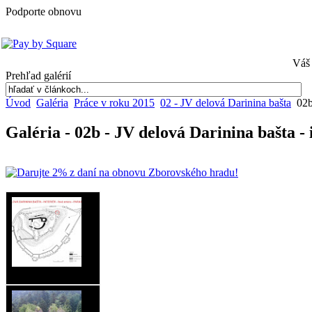
Podporte obnovu
Váš 
Prehľad galérií
Úvod
Galéria
Práce v roku 2015
02 - JV delová Darinina bašta
02b 
Galéria - 02b - JV delová Darinina bašta - 