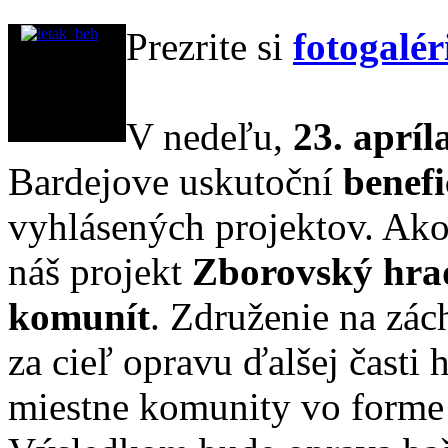
Prezrite si
fotogalér
V nedeľu,
23. apríl
Bardejove uskutoční
benef
vyhlásených projektov. Ako 
náš projekt
Zborovský hrad
komunít
. Združenie na zác
za cieľ opravu ďalšej časti
miestne komunity vo forme