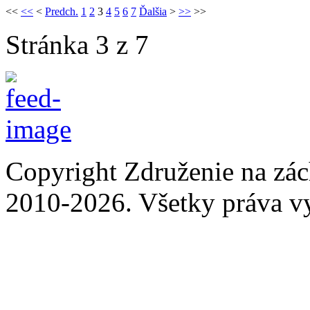
<<
<<
<
Predch.
1
2
3
4
5
6
7
Ďalšia
>
>>
>>
Stránka 3 z 7
Copyright Združenie na zá
2010-2026. Všetky práva v