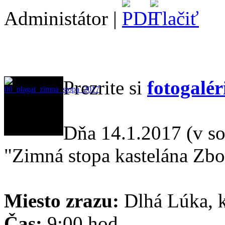
Administátor |
Prezrite si
fotogalér
Dňa 14.1.2017 (v so
"Zimná stopa kastelána Zb
Miesto zrazu:
Dlhá Lúka, k
Čas:
9:00 hod