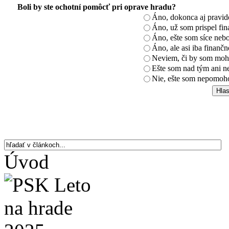
Boli by ste ochotní pomôcť pri oprave hradu?
Áno, dokonca aj pravi
Áno, už som prispel fin
Áno, ešte som síce nebo
Áno, ale asi iba finančn
Neviem, či by som moh
Ešte som nad tým ani n
Nie, ešte som nepomoho
Úvod