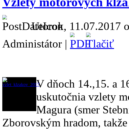
Vzlety motorových klz
Utorok, 11.07.2017 o
Administátor |
V dňoch 14.,15. a 1
uskutočnia vzlety m
Magura (smer Stební
Zborovským hradom, takže 