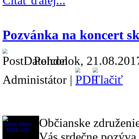
Čítať ďalej...
Pozvánka na koncert s
Pondelok, 21.08.201
Administátor |
Občianske združeni
Vás srdečne pozýva 