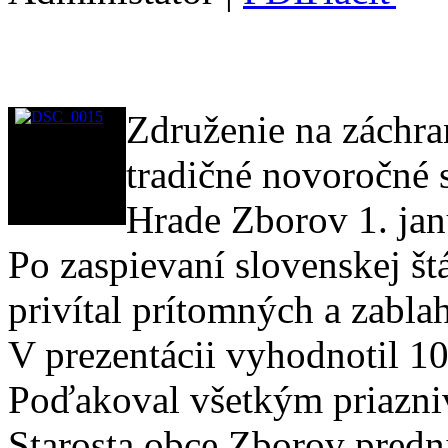
Združenie na záchra
tradičné novoročné s
Hrade Zborov 1. jan
Po zaspievaní slovenskej š
privítal prítomných a zabla
V prezentácii vyhodnotil 1
Poďakoval všetkým priazn
Starosta obce Zborov predn