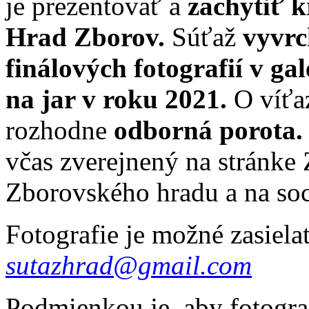
je prezentovať a
zachytiť 
Hrad Zborov.
Súťaž
vyvrc
finálových fotografií v ga
na jar v roku 2021.
O víťa
rozhodne
odborná porota
včas zverejnený na stránke
Zborovského hradu a na soc
Fotografie je možné zasiel
sutazhrad@gmail.com
Podmienkou je, aby fotogra