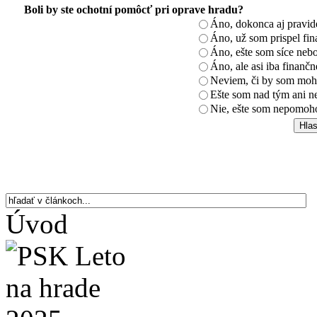
Boli by ste ochotní pomôcť pri oprave hradu?
Áno, dokonca aj pravi
Áno, už som prispel fin
Áno, ešte som síce nebo
Áno, ale asi iba finančn
Neviem, či by som moh
Ešte som nad tým ani n
Nie, ešte som nepomoho
Úvod