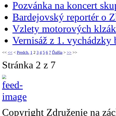
Pozvánka na koncert sku
Bardejovský reportér o 
Vzlety motorových klzá
Vernisáž z 1. vychádzky 
<<
<<
<
Predch.
1
2
3
4
5
6
7
Ďalšia
>
>>
>>
Stránka 2 z 7
Copyright Združenie na zá