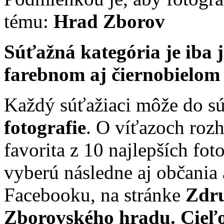
tému:
Hrad Zborov
Súťažná kategória je iba 
farebnom aj čiernobielom
Každý súťažiaci môže do s
fotografie
. O víťazoch roz
favorita z 10 najlepších fot
vyberú následne aj občania
Facebooku, na stránke
Zdru
Zborovského hradu. Cieľ