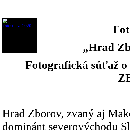
Fot
„Hrad Zb
Fotografická súťaž 
Z
Hrad Zborov, zvaný aj Mako
dominánt severovýchodu Sl