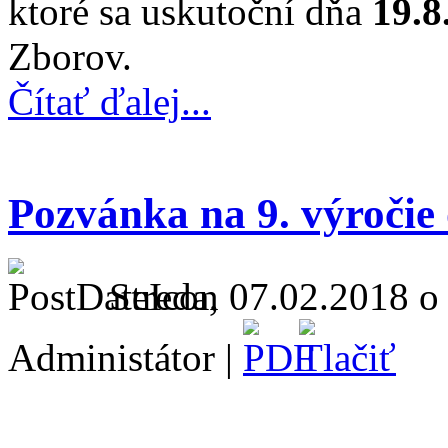
ktoré sa uskutoční dňa
19.8
Zborov.
Čítať ďalej...
Pozvánka na 9. výroči
Streda, 07.02.2018 o
Administátor |